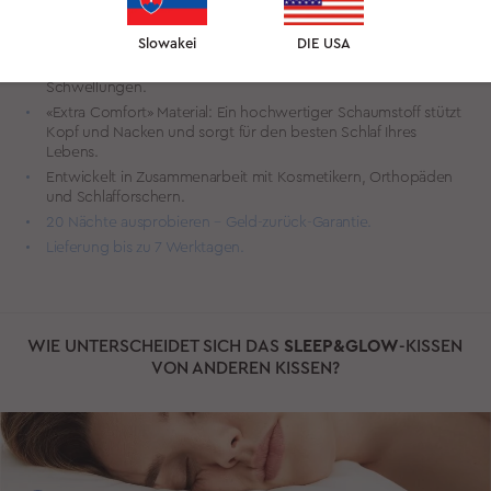
Elastizität der Haut verbessert. Dies stärkt die natürliche
Schutzbarriere der Haut und mildert Anzeichen der
Hautalterung.
Slowakei
DIE USA
Vorbeugung von Schlaffalten und morgendlichen
Schwellungen.
«Extra Comfort» Material: Ein hochwertiger Schaumstoff stützt
Kopf und Nacken und sorgt für den besten Schlaf Ihres
Lebens.
Entwickelt in Zusammenarbeit mit Kosmetikern, Orthopäden
und Schlafforschern.
20 Nächte ausprobieren – Geld-zurück-Garantie.
Lieferung bis zu 7 Werktagen.
WIE UNTERSCHEIDET SICH DAS
SLEEP&GLOW
-KISSEN
VON ANDEREN KISSEN?