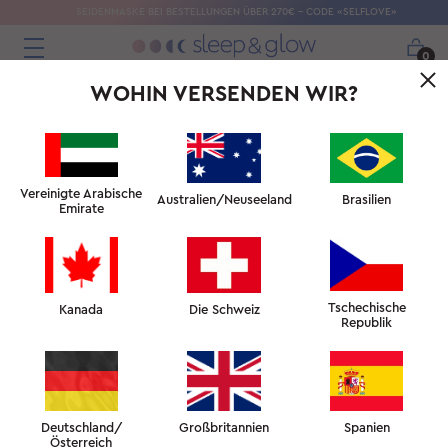
SEIDENMASKE BEI BESTELLUNGEN ÜBER 270€ – CODE «SELFLOVE»
0
WOHIN VERSENDEN WIR?
Vereinigte Arabische
Australien/Neuseeland
Brasilien
Emirate
Tschechische
Kanada
Die Schweiz
Republik
Deutschland/
Großbritannien
Spanien
Österreich