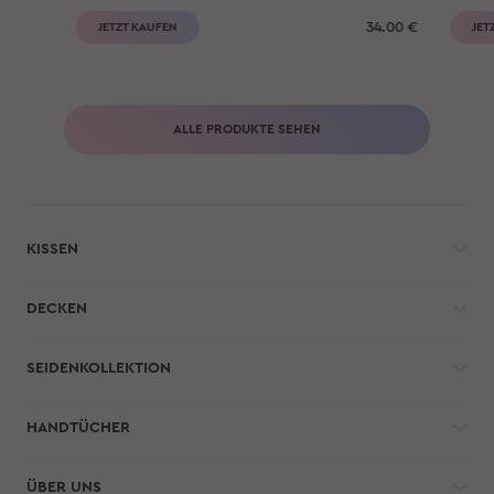
34.00
€
JETZT KAUFEN
JET
ALLE PRODUKTE SEHEN
KISSEN
DECKEN
SEIDENKOLLEKTION
HANDTÜCHER
ÜBER UNS