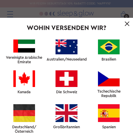
WIR FEIERN GEBURTSTAG! 10% RABATT! CODE: 'HAPPY10'
0
WOHIN VERSENDEN WIR?
Vereinigte Arabische
Australien/Neuseeland
Brasilien
Emirate
Tschechische
Kanada
Die Schweiz
Republik
Deutschland/
Großbritannien
Spanien
Österreich