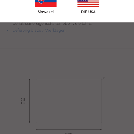
wobei die glänzende Seite nach außen zeigt.
Größe: 50 × 27 cm, ideal zur Gesichtspflege
Slowakei
DIE USA
Das unglaublich leichte, glatte und strapazierfähige Material
behält seine Eigenschaften über viele Jahre.
Lieferung bis zu 7 Werktagen.