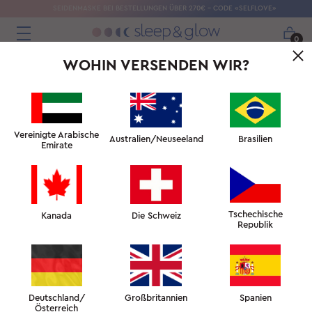
SEIDENMASKE BEI BESTELLUNGEN ÜBER 270€ – CODE «SELFLOVE»
0
WOHIN VERSENDEN WIR?
← WARUM WIRD MIR BEIM SCHLAFEN HEISS?
↑ SCHLAFFAKULTÄT
WIE WIRKT SICH ÜBERHITZUNG AUF DEN SCHLAF
AUS? →
Vereinigte Arabische
Australien/Neuseeland
Brasilien
Emirate
Tschechische
Kanada
Die Schweiz
Republik
DAS PERFEKTE
KLIMA FÜR DEN
SCHLAF
SCHAFFEN
Deutschland/
Großbritannien
Spanien
Österreich