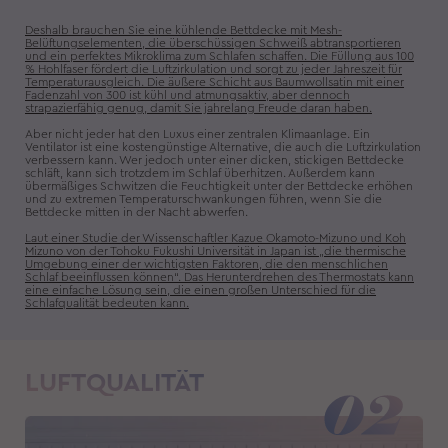
Deshalb brauchen Sie eine kühlende Bettdecke mit Mesh-
Belüftungselementen, die überschüssigen Schweiß abtransportieren
und ein perfektes Mikroklima zum Schlafen schaffen. Die Füllung aus 100
% Hohlfaser fördert die Luftzirkulation und sorgt zu jeder Jahreszeit für
Temperaturausgleich. Die äußere Schicht aus Baumwollsatin mit einer
Fadenzahl von 300 ist kühl und atmungsaktiv, aber dennoch
strapazierfähig genug, damit Sie jahrelang Freude daran haben.
Aber nicht jeder hat den Luxus einer zentralen Klimaanlage. Ein
Ventilator ist eine kostengünstige Alternative, die auch die Luftzirkulation
verbessern kann. Wer jedoch unter einer dicken, stickigen Bettdecke
schläft, kann sich trotzdem im Schlaf überhitzen. Außerdem kann
übermäßiges Schwitzen die Feuchtigkeit unter der Bettdecke erhöhen
und zu extremen Temperaturschwankungen führen, wenn Sie die
Bettdecke mitten in der Nacht abwerfen.
Laut einer Studie der Wissenschaftler Kazue Okamoto-Mizuno und Koh
Mizuno von der Tohoku Fukushi Universität in Japan ist „die thermische
Umgebung einer der wichtigsten Faktoren, die den menschlichen
Schlaf beeinflussen können“. Das Herunterdrehen des Thermostats kann
eine einfache Lösung sein, die einen großen Unterschied für die
Schlafqualität bedeuten kann.
LUFTQUALITÄT