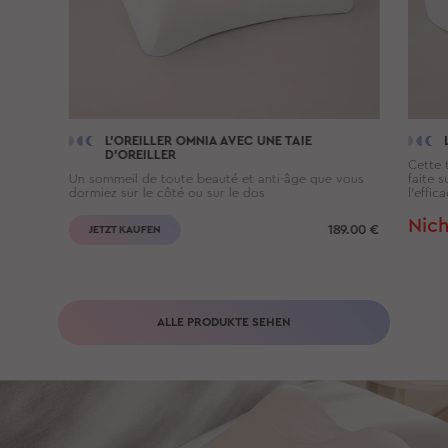
L'OREILLER
OMNIA
AVEC UNE TAIE
D'OREILLER
Cette t
Un sommeil de toute beauté et anti-âge que vous
faite 
dormiez sur le côté ou sur le dos
l’effic
Nich
189.00
€
JETZT KAUFEN
ALLE PRODUKTE SEHEN