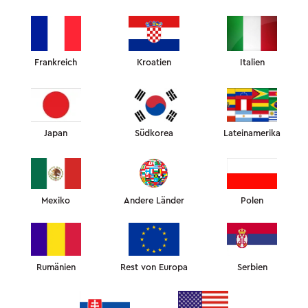
Die heißen Sommermonate zwingen
viele Menschen dazu, entweder bei
offenem Fenster zu schlafen oder die
Klimaanlage die ganze Nacht laufen
zu lassen. Es ist jedoch schwierig,
das Mikroklima zu optimieren, wenn
man nicht einmal weiß, was die
Frankreich
Kroatien
Italien
optimalen Schlafbedingungen sind.
Hier sind einige Faktoren, die Sie
berücksichtigen sollten, wenn Sie
Ihre Schlafgewohnheiten an den
Sommer anpassen, besonders wenn
Sie eher dazu neigen, ein heißer
Schläfer zu sein.
Japan
Südkorea
Lateinamerika
Mexiko
Andere Länder
Polen
Rumänien
Rest von Europa
Serbien