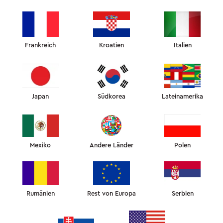
Frankreich
Kroatien
Italien
Sarah Brüssow
Dr. Jay Calvert
Japan
Südkorea
Lateinamerika
Dr. David Shafer
Dr. Daniel Sugai
Mexiko
Andere Länder
Polen
Rumänien
Rest von Europa
Serbien