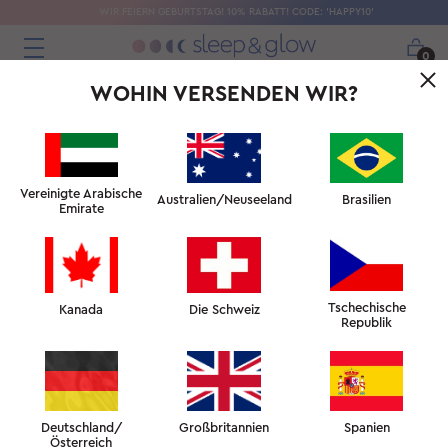
WIR FEIERN GEBURTSTAG! 10% RABATT! CODE: 'HAPPY10'
0
WOHIN VERSENDEN WIR?
EXPERTEN UND AUSZEICHNUNGEN
"Sleep&Glow Kissen ist eine großartige Erfindung,
um Schlaffalten zu verhindern."
Vereinigte Arabische
Australien/Neuseeland
Brasilien
Emirate
- Dr. David Shafer, New York, USA
Tschechische
Kanada
Die Schweiz
Republik
Dr. Murat Dagdelen
Doz. Dr. Georg Huemer
Deutschland/
Großbritannien
Spanien
Österreich