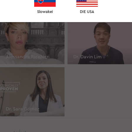
Danielle Collins
Dr. Cyrille Laurent
Slowakei
DIE USA
Alessandra Ricchizzi
Dr. Davin Lim
Dr. Sara Gómez