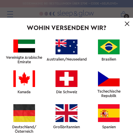
SEIDENMASKE BEI BESTELLUNGEN ÜBER 270€ – CODE «SELFLOVE»
0
WOHIN VERSENDEN WIR?
Vereinigte Arabische
Australien/Neuseeland
Brasilien
Emirate
Tschechische
Kanada
Die Schweiz
Republik
Deutschland/
Großbritannien
Spanien
Österreich