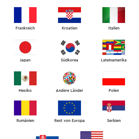
70
€
OMNIA-
SEIDENKISSENBEZUG
Frankreich
Kroatien
Italien
ARTIKEL HINZUFÜGEN MIT
20%
RABATT
FARBE:
Japan
Südkorea
Lateinamerika
MATERIALZUSAMMENSETZUNG UND GRÖSSE
LIEFERUNG UND BEZAHLUNG
GARANTIE UND RÜCKGABE
Sie sind so zugeschnitten und genäht, dass sie sich der
Mexiko
Andere Länder
Polen
einzigartigen Form des Omnia-Kissens anpassen.
Der Stoff in den Mulden bildet keine Falten und dadurch wird
die Haut im Gesicht, am Hals und an den Schultern nicht
beeinträchtigt.
19mm Maulbeerseide der Güteklasse 6A ist luxuriös und fühlt
Rumänien
Rest von Europa
Serbien
sich unglaublich weich an.
Unsere Seide absorbiert keine Gesichtscremes und verhindert
Haarbruch und Verknotung.